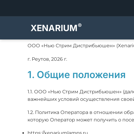
Политика обрабо
®
XENARIUM
ООО «Нью Стрим Дистрибьюшен» (Xenar
г. Реутов, 2026 г.
1. Общие положения
1.1. ООО «Нью Стрим Дистрибьюшен» (дал
важнейших условий осуществления своей
1.2. Политика Оператора в отношении обр
которую Оператор может получить о посе
https://xenariumlamps.ru