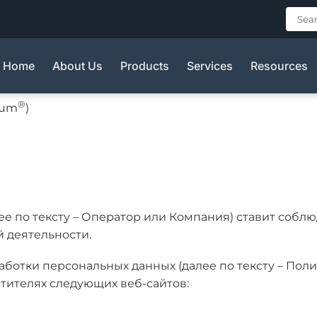
тки персональных да
Home
About Us
Products
Services
Resources
®
ium
)
ее по тексту – Оператор или Компания) ставит собл
 деятельности.
аботки персональных данных (далее по тексту – Пол
тителях следующих веб-сайтов: