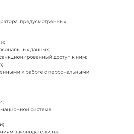
ератора, предусмотренных
и;
рсональных данных;
санкционированный доступ к ним;
р;
щенными к работе с персональными
и;
рмационной системе;
и;
ниям законодательства;